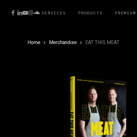
Skip
FACEBOOK
LINKEDIN
YOUTUBE
INSTAGRAM
SOUNDCLOUD
SERVICES
PRODUCTS
PREMIUM
to
main
content
Home
Merchandise
EAT THIS MEAT