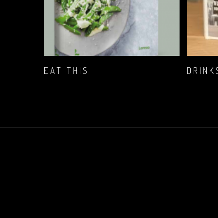
LEG IN JE
EAT THIS
DRINK
WINKELWAGENTJE
€
23,84
€
17,89