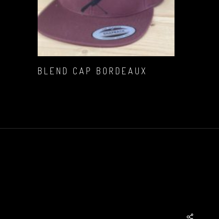
READ MORE
BLEND CAP BORDEAUX
€
16,12
Share