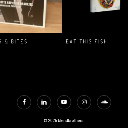
READ MORE
LEG IN JE
S & BITES
EAT THIS FISH
WINKELWAGENTJE
€
25,99
facebook
linkedin
youtube
instagram
soundcloud
© 2026 blendbrothers.