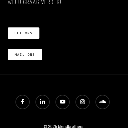
WIJ U GRAAG VERDER!
BEL ONS
MAIL ONS
facebook
linkedin
youtube
instagram
soundcloud
© 2026 blendbrothers.