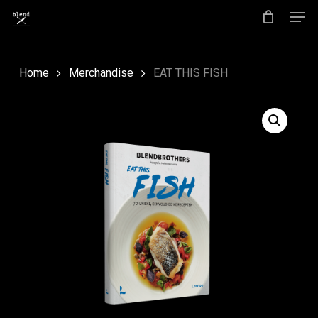
Men
Skip
to
Close
main
Menu
Home
Merchandise
EAT THIS FISH
content