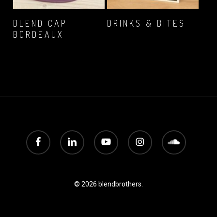
MEER INFORMATIE
MEER INFORMATIE
BLEND CAP
DRINKS & BITES
BORDEAUX
€
17,89
€
16,12
facebook
linkedin
youtube
instagram
soundcloud
© 2026 blendbrothers.